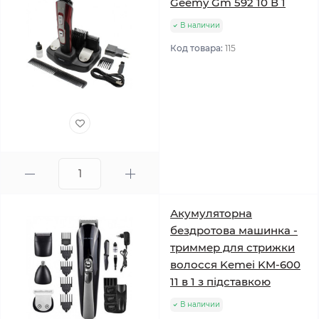
Geemy Gm 592 10 В 1
В наличии
Код товара:
115
Акумуляторна
бездротова машинка -
триммер для стрижки
волосся Kemei KM-600
11 в 1 з підставкою
В наличии