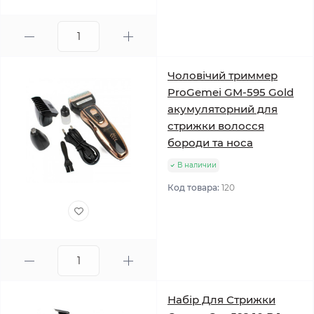
Чоловічий триммер
ProGemei GM-595 Gold
акумуляторний для
стрижки волосся
бороди та носа
В наличии
Код товара:
120
Набір Для Стрижки