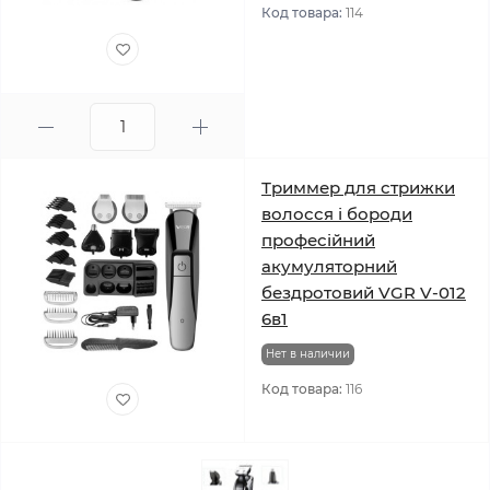
Код товара:
114
Триммер для стрижки
волосся і бороди
професійний
акумуляторний
бездротовий VGR V-012
6в1
Нет в наличии
Код товара:
116