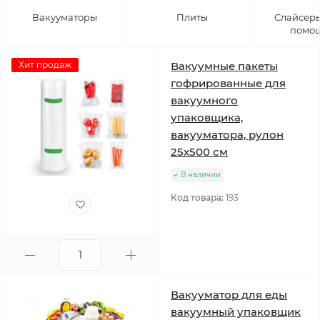
Вакууматоры
Плиты
Слайсеры
помо
Хит продаж
Вакуумные пакеты
гофрированные для
вакуумного
упаковщика,
вакууматора, рулон
25х500 см
В наличии
Код товара:
193
Вакууматор для еды
вакуумный упаковщик