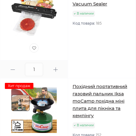
Vacuum Sealer
В наличии
Код товара:
185
Хит продаж
Похідний портативний
газовий пальник Iksa
moCamp похідна міні
плита для пікніка та
кемпінгу
В наличии
Код товара:
152